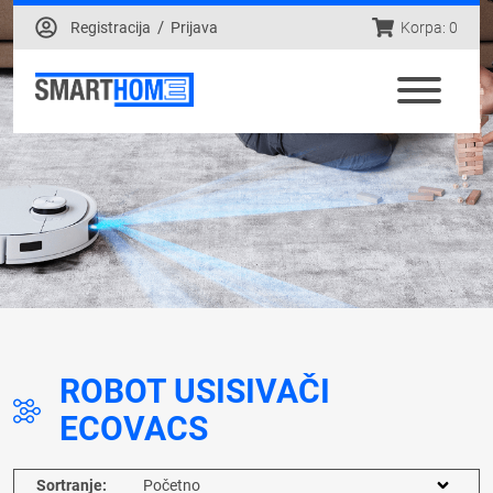
/
Registracija
Prijava
Korpa: 0
ROBOT USISIVAČI
ECOVACS
Sortranje: