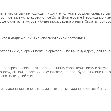
те, что он вам не подходит, и хотите получить возврат средств, в
тронное письмо по адресу office@smarthome.co.me. Необходимо имет
ущего счета, на который будет произведена оплата. Оплата произво
ь его в надлежащем и неиспользованном состоянии.
отправим курьера из почты Черногории по вашему адресу для забор
 проверка на соответствие заявленным характеристикам и отсутст
поврежден при получении покупателем, возврат будет отклонен, и т
ена на текущий счет.
 согласования с операторами интернет-магазина не может быть ос