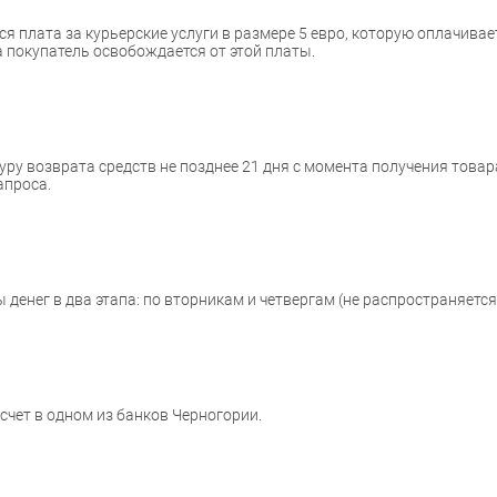
я плата за курьерские услуги в размере 5 евро, которую оплачивает
 покупатель освобождается от этой платы.
у возврата средств не позднее 21 дня с момента получения товара
апроса.
енег в два этапа: по вторникам и четвергам (не распространяется
счет в одном из банков Черногории.