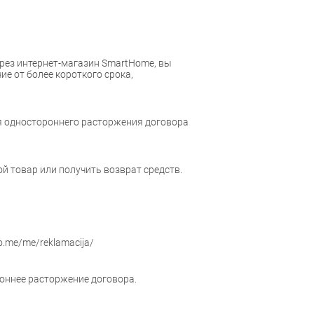
ерез интернет-магазин SmartHome, вы
ие от более короткого срока,
для одностороннего расторжения договора
й товар или получить возврат средств.
.me/me/reklamacija/
роннее расторжение договора.