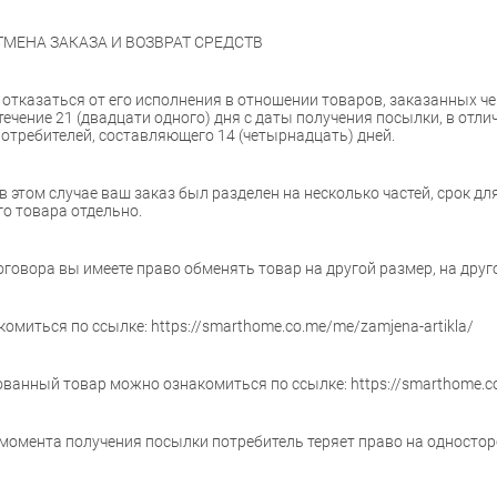
ТМЕНА ЗАКАЗА И ВОЗВРАТ СРЕДСТВ
 отказаться от его исполнения в отношении товаров, заказанных ч
чение 21 (двадцати одного) дня с даты получения посылки, в отлич
отребителей, составляющего 14 (четырнадцать) дней.
 в этом случае ваш заказ был разделен на несколько частей, срок 
о товара отдельно.
говора вы имеете право обменять товар на другой размер, на друго
миться по ссылке: https://smarthome.co.me/me/zamjena-artikla/
ванный товар можно ознакомиться по ссылке: https://smarthome.co
с момента получения посылки потребитель теряет право на односто